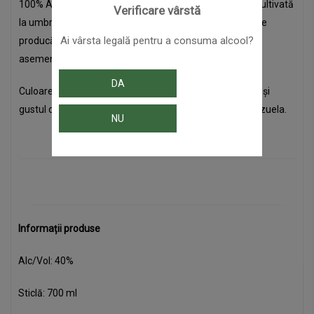
100% Arabica. Cafeaua provine din Venezuela și este cultivată
Verificare vârstă
la umbră, sub coronamentul copacilor, ceea ce îi ajută pe
Ai vârsta legală pentru a consuma alcool?
producători să lupte împotriva defrișărilor și este, de
asemenea, considerată “bird friendly”.
DA
Culoarea vibrantă maro închis, aroma intensă de cafea și
gustul de fructe uscate te vor transporta direct în Venezuela.
NU
Informații produse
Alc/Vol: 40%
Sticlă: 700 ml