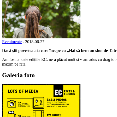
Evenimente
- 2018-06-27
Dacă știi povestea aia care începe cu „Hai să bem un shot de Tatra
Am fost la toate edițiile EC, ne-a plăcut mult și v-am adus cu drag to
maxim pe față.
Galeria foto