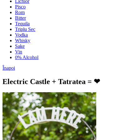
Lichior
Pisco
Rom
Bitter
Tequila
Triplu Sec
Vodka
Whisky
Sake
Vin
0% Alcohol
Înapoi
Electric Castle + Tatratea = ❤