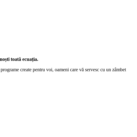
oști toată ecuația.
 și programe create pentru voi, oameni care vă servesc cu un zâmbet