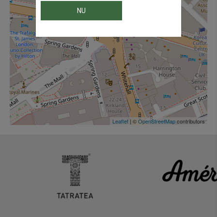
NU
Leaflet
| ©
OpenStreetMap
contributors