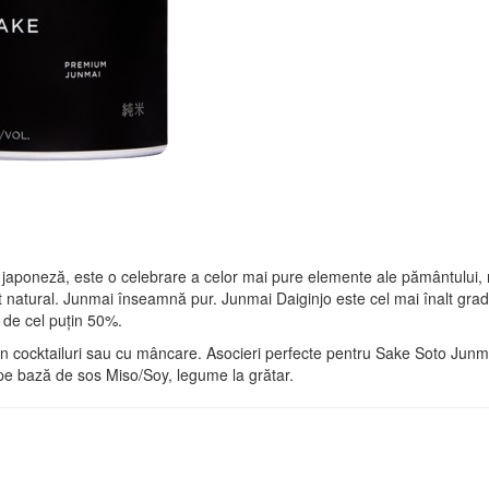
japoneză, este o celebrare a celor mai pure elemente ale pământului, 
natural. Junmai înseamnă pur. Junmai Daiginjo este cel mai înalt grad 
ie de cel puțin 50%.
t, în cocktailuri sau cu mâncare. Asocieri perfecte pentru Sake Soto Junmai
pe bază de sos Miso/Soy, legume la grătar.