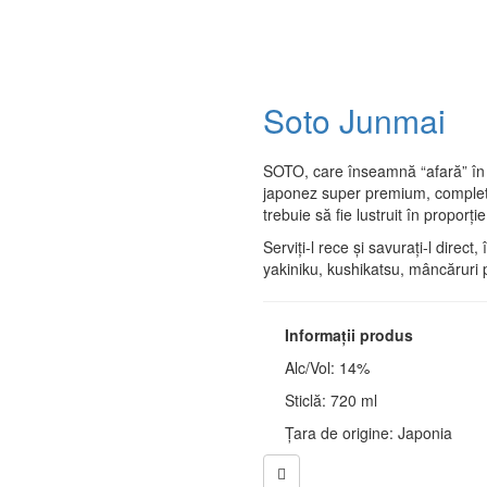
Soto Junmai
SOTO, care înseamnă “afară” în 
japonez super premium, complet 
trebuie să fie lustruit în proporț
Serviți-l rece și savurați-l direc
yakiniku, kushikatsu, mâncăruri 
Informații produs
Alc/Vol: 14%
Sticlă: 720 ml
Țara de origine: Japonia