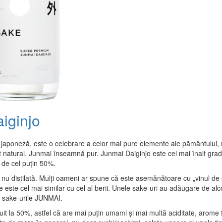
iginjo
japoneză, este o celebrare a celor mai pure elemente ale pământului, 
natural. Junmai înseamnă pur. Junmai Daiginjo este cel mai înalt grad 
ie de cel puțin 50%.
nu distilată. Mulți oameni ar spune că este asemănătoare cu „vinul de 
ste cel mai similar cu cel al berii. Unele sake-uri au adăugare de alcoo
nt sake-urile JUNMAI.
t la 50%, astfel că are mai puțin umami și mai multă aciditate, arome fl