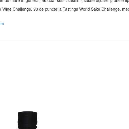
ucte de mare în general, nu doar sushi/sashimi, salate ușoare și unele tip
e Wine Challenge, 93 de puncte la Tastings World Sake Challenge, med
om