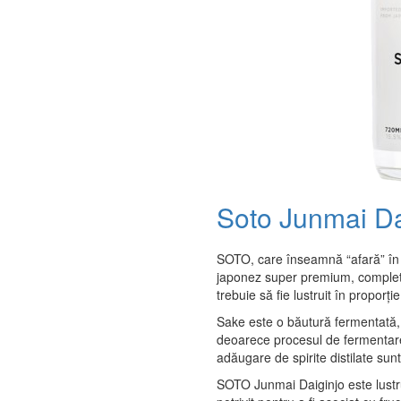
Soto Junmai Da
SOTO, care înseamnă “afară” în 
japonez super premium, complet 
trebuie să fie lustruit în proporț
Sake este o băutură fermentată, 
deoarece procesul de fermentare e
adăugare de spirite distilate su
SOTO Junmai Daiginjo este lustrui