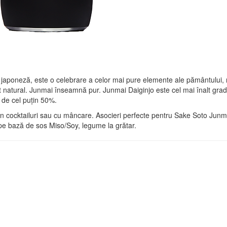
japoneză, este o celebrare a celor mai pure elemente ale pământului, 
natural. Junmai înseamnă pur. Junmai Daiginjo este cel mai înalt grad 
ie de cel puțin 50%.
t, în cocktailuri sau cu mâncare. Asocieri perfecte pentru Sake Soto Junmai
pe bază de sos Miso/Soy, legume la grătar.