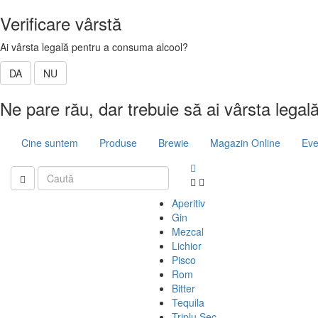
Verificare vârstă
Ai vârsta legală pentru a consuma alcool?
DA
NU
Ne pare rău, dar trebuie să ai vârsta legal
Cine suntem
Produse
Brewie
Magazin Online
Eve
Aperitiv
Gin
Mezcal
Lichior
Pisco
Rom
Bitter
Tequila
Triplu Sec