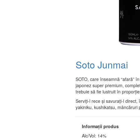
Soto Junmai
SOTO, care înseamnă “afară” în 
japonez super premium, complet 
trebuie să fie lustruit în proporț
Serviți-l rece și savurați-l direc
yakiniku, kushikatsu, mâncăruri 
Informații produs
Alc/Vol: 14%