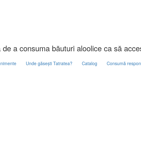
ă de a consuma băuturi aloolice ca să acces
nimente
Unde găsești Tatratea?
Catalog
Consumă respons