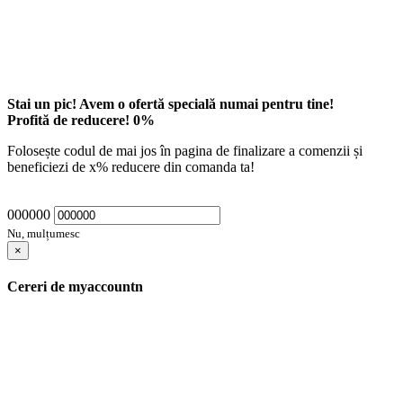
Stai un pic! Avem o ofertă specială numai pentru tine!
Profită de reducere!
0
%
Folosește codul de mai jos în pagina de finalizare a comenzii și
beneficiezi de
x
% reducere din comanda ta!
000000
Nu, mulțumesc
×
Cereri de myaccountn