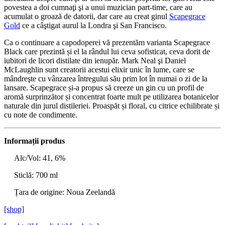
povestea a doi cumnaţi şi a unui muzician part-time, care au
acumulat o groază de datorii, dar care au creat ginul
Scapegrace
Gold
ce a câştigat aurul la Londra şi San Francisco.
Ca o continuare a capodoperei vă prezentăm varianta Scapegrace
Black care prezintă și el la rândul lui ceva sofisticat, ceva dorit de
iubitori de licori distilate din ienupăr. Mark Neal şi Daniel
McLaughlin sunt creatorii acestui elixir unic în lume, care se
mândreşte cu vânzarea întregului său prim lot în numai o zi de la
lansare. Scapegrace și-a propus să creeze un gin cu un profil de
aromă surprinzător și concentrat foarte mult pe utilizarea botanicelor
naturale din jurul distileriei. Proaspăt și floral, cu citrice echilibrate și
cu note de condimente.
Informații produs
Alc/Vol: 41, 6%
Sticlă
: 700 ml
Țara de origine:
Noua Zeelandă
[shop]