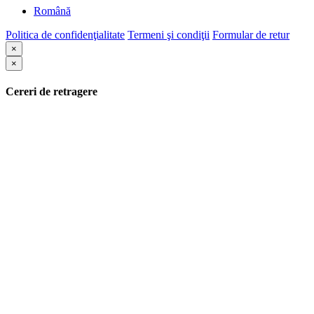
Română
Politica de confidenţialitate
Termeni şi condiţii
Formular de retur
×
×
Cereri de retragere