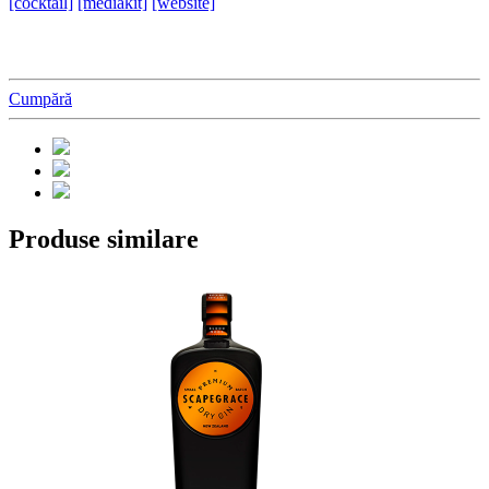
[cocktail]
[mediakit]
[website]
Cumpără
Produse similare