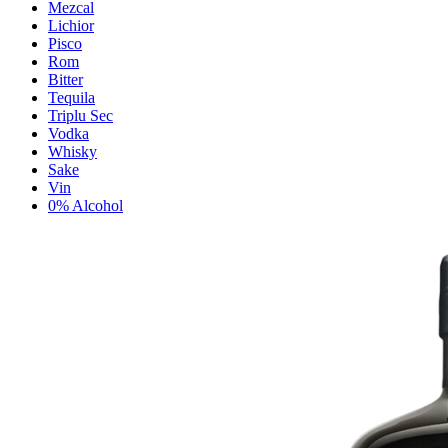
Mezcal
Lichior
Pisco
Rom
Bitter
Tequila
Triplu Sec
Vodka
Whisky
Sake
Vin
0% Alcohol