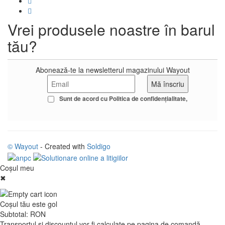
Vrei produsele noastre în barul
tău?
Abonează-te la newsletterul magazinului Wayout
Sunt de acord cu
Politica de confidenţialitate
© Wayout
- Created with
Soldigo
Coşul meu
✖
Coşul tău este gol
Subtotal:
RON
Transportul şi discountul vor fi calculate pe pagina de comandă