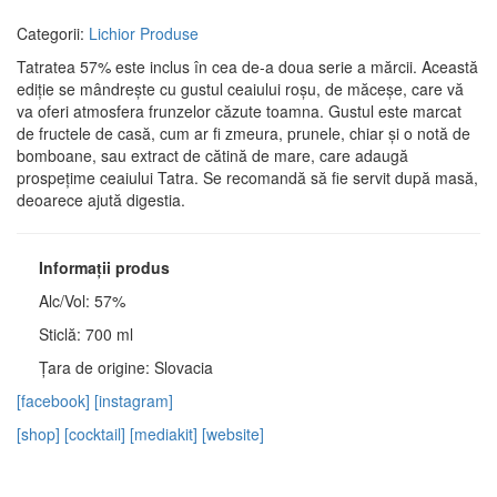
Categorii:
Lichior
Produse
Tatratea 57% este inclus în cea de-a doua serie a mărcii. Această
ediție se mândrește cu gustul ceaiului roșu, de măceșe, care vă
va oferi atmosfera frunzelor căzute toamna. Gustul este marcat
de fructele de casă, cum ar fi zmeura, prunele, chiar și o notă de
bomboane, sau extract de cătină de mare, care adaugă
prospețime ceaiului Tatra. Se recomandă să fie servit după masă,
deoarece ajută digestia.
Informații produs
Alc/Vol: 57%
Sticlă: 700 ml
Țara de origine: Slovacia
[facebook]
[instagram]
[shop]
[cocktail]
[mediakit]
[website]