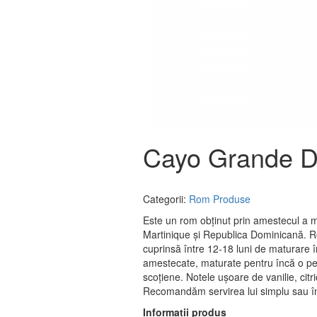
Cayo Grande D
Categorii:
Rom
Produse
Este un rom obţinut prin amestecul a 
Martinique şi Republica Dominicană. R
cuprinsă între 12-18 luni de maturare 
amestecate, maturate pentru încă o peri
scoţiene. Notele uşoare de vanilie, citri
Recomandăm servirea lui simplu sau în
Informații produs