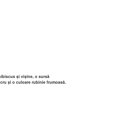
ibiscus și vișine, o sursă
acru și o culoare rubinie frumoasă.