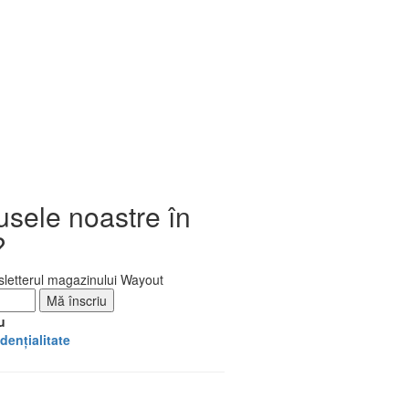
usele noastre în
?
letterul magazinului Wayout
u
denţialitate