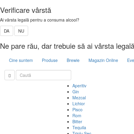
Verificare vârstă
Ai vârsta legală pentru a consuma alcool?
DA
NU
Ne pare rău, dar trebuie să ai vârsta legal
Cine suntem
Produse
Brewie
Magazin Online
Eve
Aperitiv
Gin
Mezcal
Lichior
Pisco
Rom
Bitter
Tequila
Triplu Sec