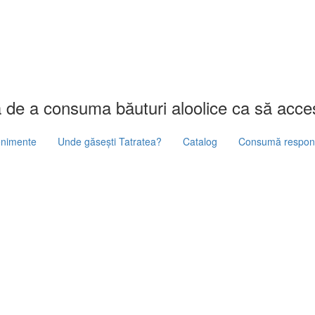
ă de a consuma băuturi aloolice ca să acces
nimente
Unde găsești Tatratea?
Catalog
Consumă respons