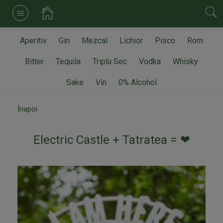
Aperitiv
Gin
Mezcal
Lichior
Pisco
Rom
Bitter
Tequila
Triplu Sec
Vodka
Whisky
Sake
Vin
0% Alcohol
Înapoi
Electric Castle + Tatratea = ❤