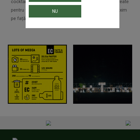
cocktailuri speciale de vânzare, scene și programe create
pentru voi, oameni care vă servesc cu un zâmbet maxim
NU
pe față.