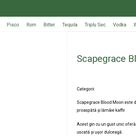
Pisco
Rom
Bitter
Tequila
Triplu Sec
Vodka
Scapegrace B
Categorii:
Produse
Gin
Scapegrace Blood Moon este dis
proaspătă și lămâie kaffir.
Acest gin cu
un gust
unic oferă
uscat
ă
și ușor dulceag
ă
.