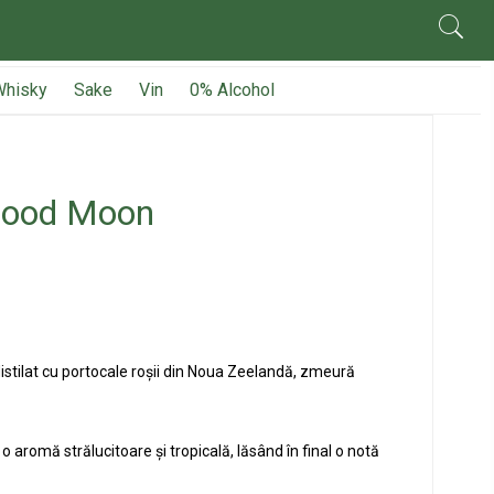
Whisky
Sake
Vin
0% Alcohol
lood Moon
tilat cu portocale roșii din Noua Zeelandă, zmeură
 o aromă strălucitoare și tropicală, lăsând
în
final o not
ă