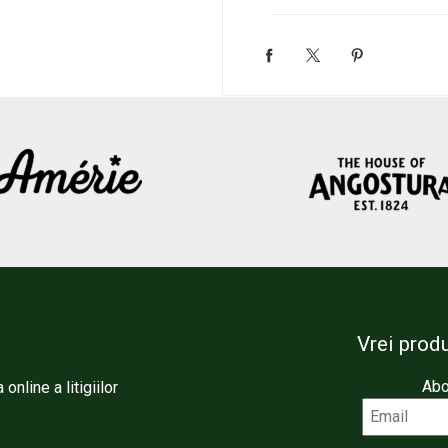
Vrei produ
Abo
online a litigiilor