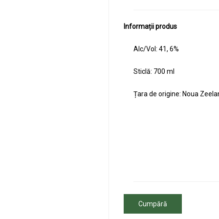
Informații produs
Alc/Vol: 41, 6%
Sticlă
: 700 ml
Țara de origine:
Noua Zeela
[shop]
[cocktail]
[mediakit]
[website]
Cumpără