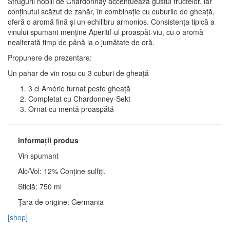
Strugurii nobili de Chardonnay accentuează gustul fructelor, iar
conținutul scăzut de zahăr, în combinație cu cuburile de gheață,
oferă o aromă fină și un echilibru armonios. Consistența tipică a
vinului spumant menține Aperitif-ul proaspăt-viu, cu o aromă
nealterată timp de până la o jumătate de oră.
Propunere de prezentare:
Un pahar de vin roșu cu 3 cuburi de gheață
3 cl Amérie turnat peste gheață
Completat cu Chardonney-Sekt
Ornat cu mentă proaspătă
Informații produs
Vin spumant
Alc/Vol: 12% Conține sulfiți.
Sticlă: 750 ml
Țara de origine: Germania
[shop]