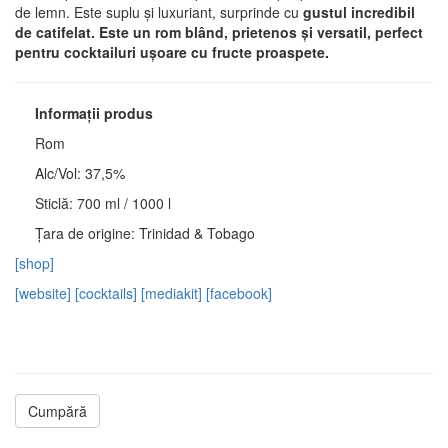
de lemn. Este suplu și luxuriant, surprinde cu
gustul incredibil
de catifelat. Este un rom blând, prietenos și versatil, perfect
pentru cocktailuri ușoare cu fructe proaspete.
Informații produs
Rom
Alc/Vol: 37,5%
Sticlă: 700 ml / 1000 l
Țara de origine: Trinidad & Tobago
[shop]
[website]
[cocktails]
[mediakit]
[facebook]
Cumpără