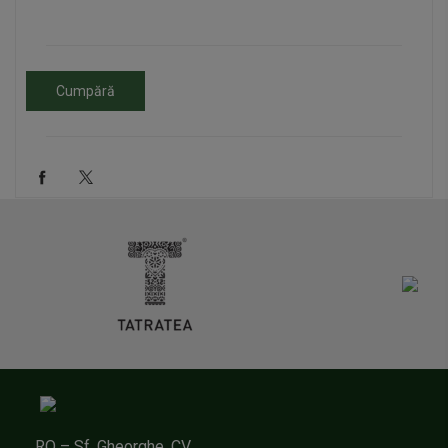
Cumpără
RO – Sf. Gheorghe, CV