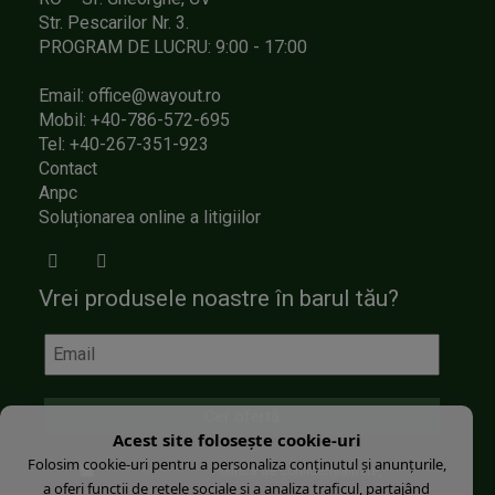
Str. Pescarilor Nr. 3.
PROGRAM DE LUCRU: 9:00 - 17:00
Email: office@wayout.ro
Mobil: +40-786-572-695
Tel: +40-267-351-923
Contact
Anpc
Soluționarea online a litigiilor
Vrei produsele noastre în barul tău?
Acest site folosește cookie-uri
Folosim cookie-uri pentru a personaliza conținutul și anunțurile,
Sunt de acord cu
Politica de confidenţialitate
a oferi funcții de rețele sociale și a analiza traficul, partajând