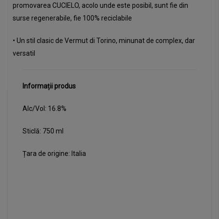
promovarea CUCIELO, acolo unde este posibil, sunt fie din
surse regenerabile, fie 100% reciclabile
• Un stil clasic de Vermut di Torino, minunat de complex, dar
versatil
Informații produs
Alc/Vol: 16.8%
Sticlă: 750 ml
Țara de origine: Italia
[instagram]
[shop]
[website]